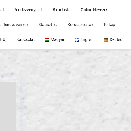
al
Rendezvényeink
Bírói Lista
Online Nevezés
rő Rendezvények
Statisztika
Körösszesítők
Térkép
(HU)
Kapcsolat
Magyar
English
Deutsch