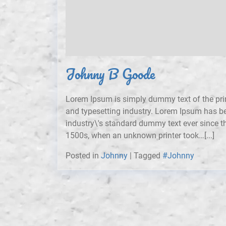
Johnny B Goode
Lorem Ipsum is simply dummy text of the pri
and typesetting industry. Lorem Ipsum has b
industry\'s standard dummy text ever since t
1500s, when an unknown printer took…[...]
Posted in
Johnny
|
Tagged
#Johnny