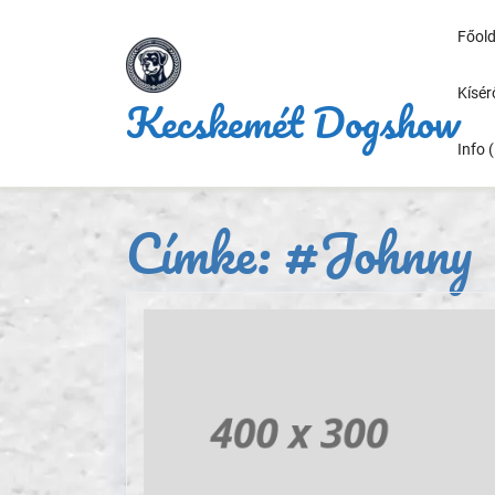
Skip
to
Főold
content
Kísé
Kecskemét Dogshow
Info 
Címke:
#Johnny