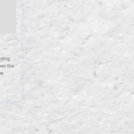
nting
een the
he