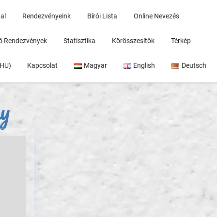
al
Rendezvényeink
Bírói Lista
Online Nevezés
rő Rendezvények
Statisztika
Körösszesítők
Térkép
(HU)
Kapcsolat
Magyar
English
Deutsch
y