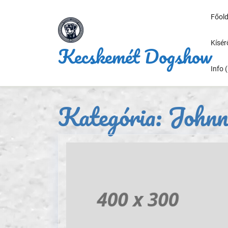
Skip
to
Főold
content
Kísé
Kecskemét Dogshow
Info 
Kategória:
Johnn