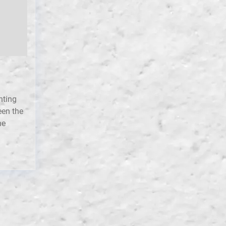
nting
een the
he