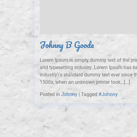
Johnny B Goode
Lorem Ipsum is simply dummy text of the pri
and typesetting industry. Lorem Ipsum has b
industry\'s standard dummy text ever since t
1500s, when an unknown printer took…[...]
Posted in
Johnny
|
Tagged
#Johnny