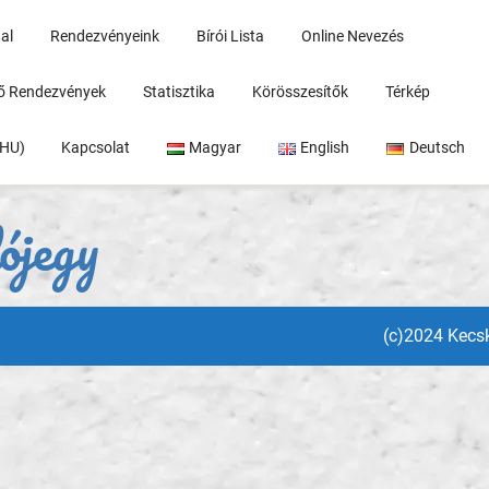
al
Rendezvényeink
Bírói Lista
Online Nevezés
rő Rendezvények
Statisztika
Körösszesítők
Térkép
(HU)
Kapcsolat
Magyar
English
Deutsch
ójegy
(c)2024 Kec