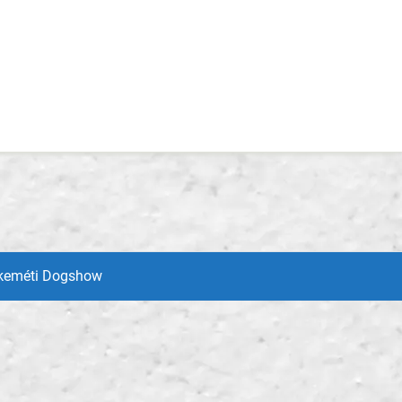
skeméti Dogshow