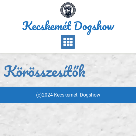
Skip
to
content
Kecskemét Dogshow
Körösszesítők
(c)2024 Kecskeméti Dogshow