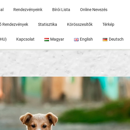
al
Rendezvényeink
Bírói Lista
Online Nevezés
rő Rendezvények
Statisztika
Körösszesítők
Térkép
(HU)
Kapcsolat
Magyar
English
Deutsch