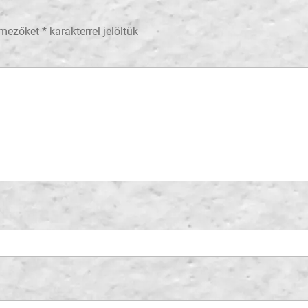
 mezőket
*
karakterrel jelöltük